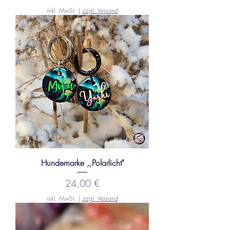
inkl. MwSt.
|
zzgl. Versand
Hundemarke ,,Polarlicht"
Preis
24,00 €
inkl. MwSt.
|
zzgl. Versand