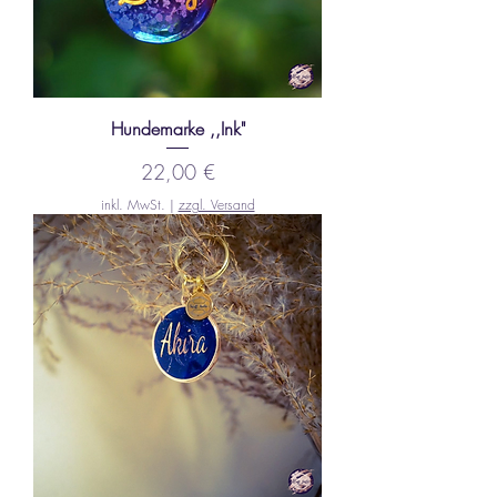
Hundemarke ,,Ink"
Preis
22,00 €
inkl. MwSt.
|
zzgl. Versand