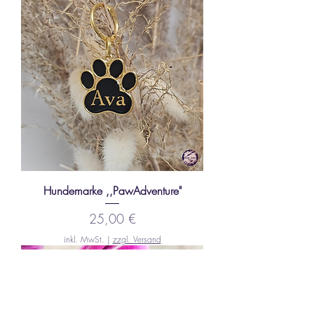
Hundemarke ,,PawAdventure"
Preis
25,00 €
inkl. MwSt.
|
zzgl. Versand