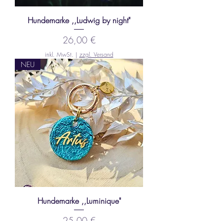
Hundemarke ,,Ludwig by night"
Preis
26,00 €
inkl. MwSt.
|
zzgl. Versand
NEU
Hundemarke ,,Luminique"
Preis
25,00 €