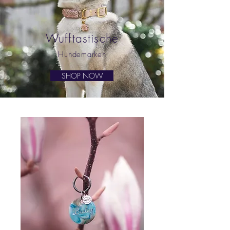
Wufftastische
Hundemarken
SHOP NOW