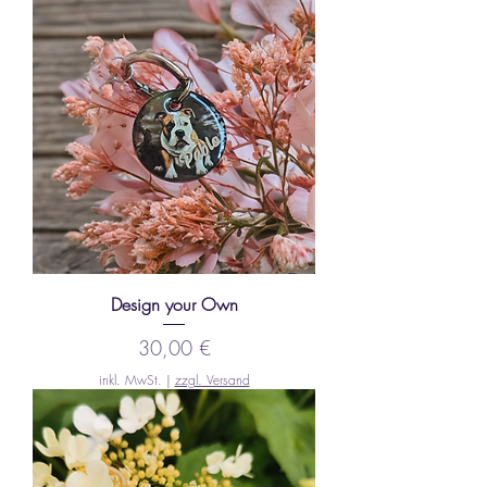
Design your Own
Preis
30,00 €
inkl. MwSt.
|
zzgl. Versand