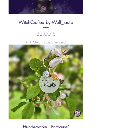
WitchCrafted by Wuff_tastic
Preis
22,00 €
inkl. MwSt.
|
zzgl. Versand
Hundemarke ,,Farbguss"