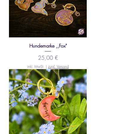
Hundemarke ,,Fox"
Preis
25,00 €
inkl. MwSt.
|
zzgl. Versand