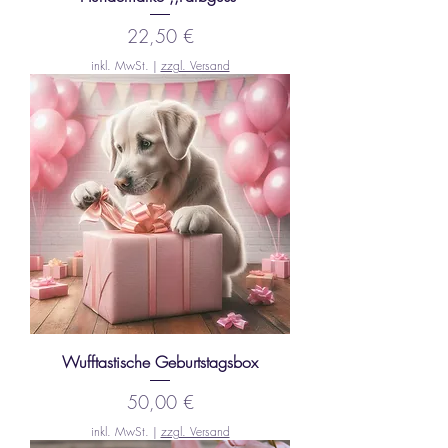
Preis
22,50 €
inkl. MwSt.
|
zzgl. Versand
Wufftastische Geburtstagsbox
Preis
50,00 €
inkl. MwSt.
|
zzgl. Versand