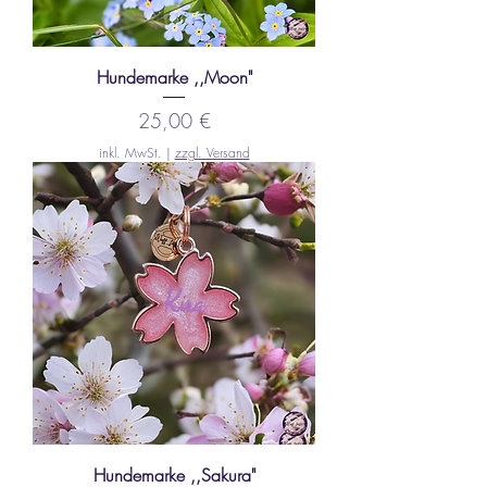
Hundemarke ,,Moon"
Preis
25,00 €
inkl. MwSt.
|
zzgl. Versand
Hundemarke ,,Sakura"