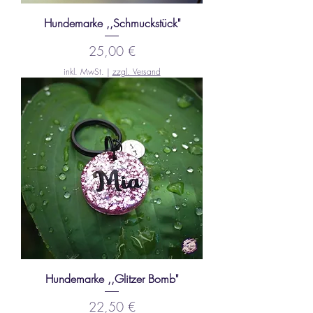
Hundemarke ,,Schmuckstück"
Preis
25,00 €
inkl. MwSt.
|
zzgl. Versand
Hundemarke ,,Glitzer Bomb"
Preis
22,50 €