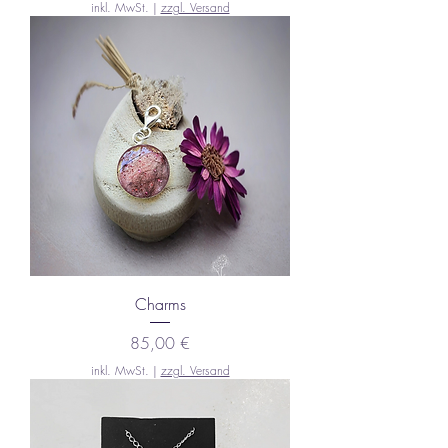
inkl. MwSt.
|
zzgl. Versand
Charms
Preis
85,00 €
inkl. MwSt.
|
zzgl. Versand