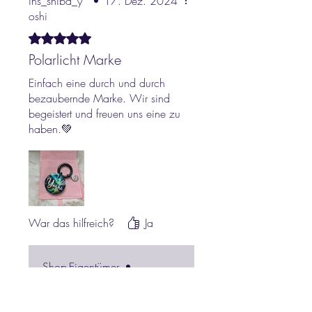
ins_shiba_y
•
17. Dez. 2024
oshi
Mit 5 von 5 Sternen bewertet.
Polarlicht Marke
Einfach eine durch und durch
bezaubernde Marke. Wir sind
begeistert und freuen uns eine zu
haben.💚
War das hilfreich?
Ja
Shop-Eigentümer
•
17. Dez. 2024
Das ist so so lieb, ganz