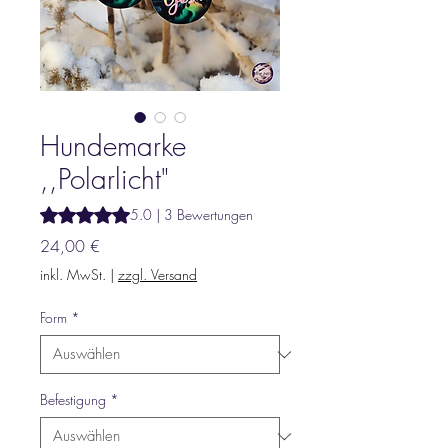
Hundemarke
,,Polarlicht"
Das Rating beträgt 5.0 von fünf Sternen, basierend auf 3
5.0 | 3 Bewertungen
Preis
24,00 €
inkl. MwSt.
|
zzgl. Versand
Form
*
Befestigung
*