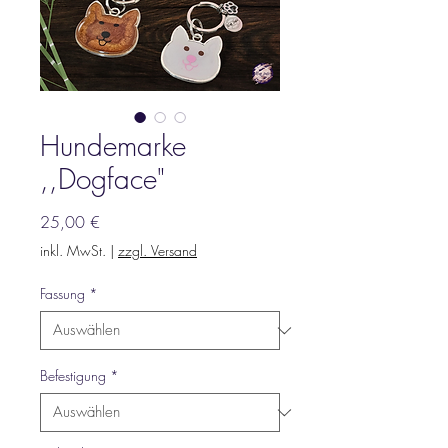
Hundemarke
,,Dogface"
Preis
25,00 €
inkl. MwSt.
|
zzgl. Versand
Fassung
*
Befestigung
*