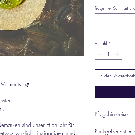
Trage hier Schriftart un
Anzahl
*
In den Warenkor
c Moments! 🌿
hsten
n.
Pflegehinweise
marken sind unser Highlight für
Bei richtiger Pflege si
Rückgaberichtlini
etwas wirklich Einzigartigem sind.
Lebensdauer. Sie sollt