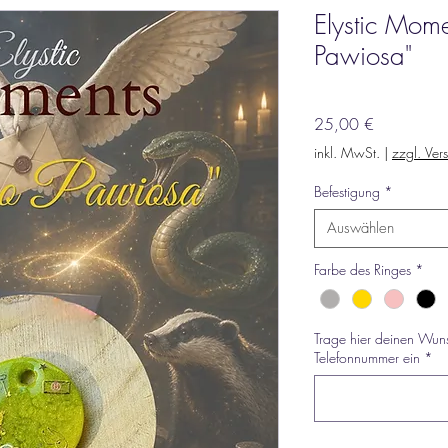
Elystic Mome
Pawiosa"
Preis
25,00 €
inkl. MwSt.
|
zzgl. Ver
Befestigung
*
Auswählen
Farbe des Ringes
*
Trage hier deinen Wun
Telefonnummer ein
*