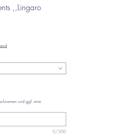
nts ,,Lingaro
sand
schnamen und ggf. eine
0/500