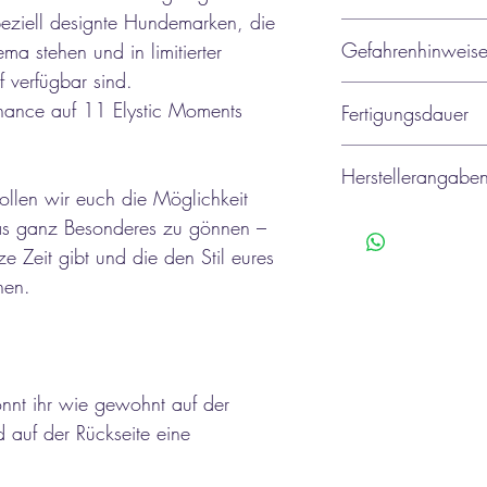
gewaschen werden. Am
eziell designte Hundemarken, die
Da jede Hundemarke Ha
mit etwas Spülmittel 
Gefahrenhinweis
ma stehen und in limitierter
Bläschen, oder Unebenh
können auf Dauer zu ei
gewissenhafter Arbeit 
f verfügbar sind.
(Schmirgeleffekt).
Lass deine Fellnasen ni
und kein Grund zur Be
hance auf 11 Elystic Moments
Fertigungsdauer
Hier besteht eine Versc
geben immer unser Best
Haftung übernehmen k
wird, ist sie vom Umta
Die Fertigstellung daue
Sollte es doch vorkom
Verständnis.
Herstellerangabe
Marke (oder größere Tei
ollen wir euch die Möglichkeit
deinem Tierarzt, um z
Hersteller: Wuff_tastic
as ganz Besonderes zu gönnen –
erforderlich sind.
Inhaberin: Kristin Zeddi
ze Zeit gibt und die den Stil eures
Adresse: Tonndorfer 
hen.
Deutschland
Kontakt: info@wufftasti
Alle Produkte werden 
Sicherheitsstandards g
önnt ihr wie gewohnt auf der
Produktsicherheitsvero
 auf der Rückseite eine