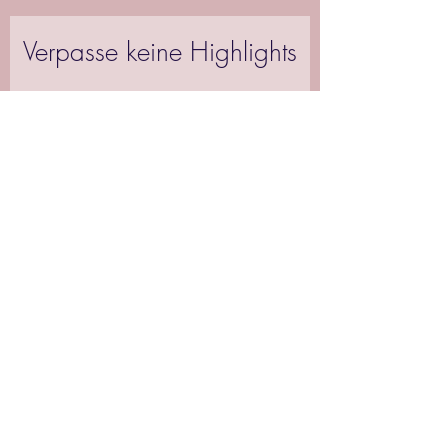
Verpasse keine Highlights
Absenden
IMPRESSUM
DATENSCHUTZ
COOKIES
ZAHLUNG & VERSAND
AGB
WIEDERRUFSRECHT
WIDERRUF ERKLÄREN
EU-GEWÄHRLESITUNG
© 2026 Wuff_Tastic